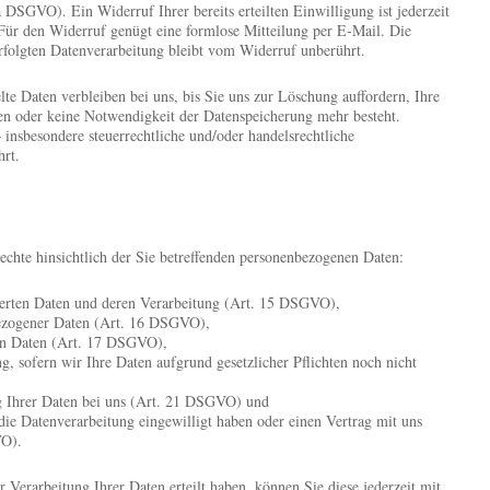
a DSGVO). Ein Widerruf Ihrer bereits erteilten Einwilligung ist jederzeit
Für den Widerruf genügt eine formlose Mitteilung per E-Mail. Die
rfolgten Datenverarbeitung bleibt vom Widerruf unberührt.
te Daten verbleiben bei uns, bis Sie uns zur Löschung auffordern, Ihre
en oder keine Notwendigkeit der Datenspeicherung mehr besteht.
nsbesondere steuerrechtliche und/oder handelsrechtliche
hrt.
echte hinsichtlich der Sie betreffenden personenbezogenen Daten:
herten Daten und deren Verarbeitung (Art. 15 DSGVO),
bezogener Daten (Art. 16 DSGVO),
ten Daten (Art. 17 DSGVO),
, sofern wir Ihre Daten aufgrund gesetzlicher Pflichten noch nicht
g Ihrer Daten bei uns (Art. 21 DSGVO) und
 die Datenverarbeitung eingewilligt haben oder einen Vertrag mit uns
VO).
r Verarbeitung Ihrer Daten erteilt haben, können Sie diese jederzeit mit