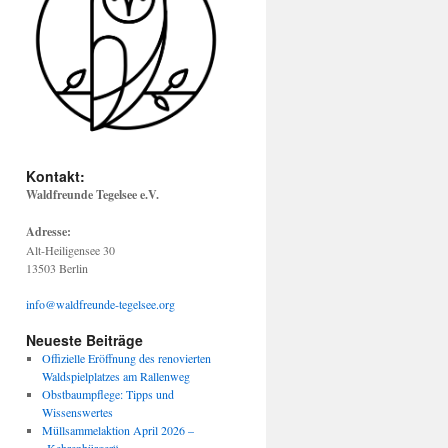
Kontakt:
Waldfreunde Tegelsee e.V.
Adresse:
Alt-Heiligensee 30
13503 Berlin
info@waldfreunde-tegelsee.org
Neueste Beiträge
Offizielle Eröffnung des renovierten
Waldspielplatzes am Rallenweg
Obstbaumpflege: Tipps und
Wissenswertes
Müllsammelaktion April 2026 –
„Kehrenbürger“