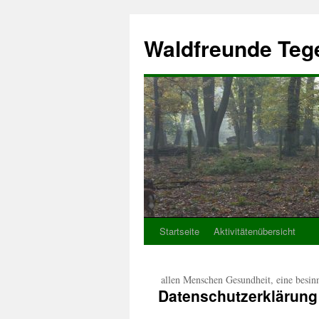
Waldfreunde Tege
Startseite
Aktivitätenübersicht
Zum
Inhalt
+++ Wir wünschen allen Menschen Gesundheit, eine besinnlic
springen
Datenschutzerklärung